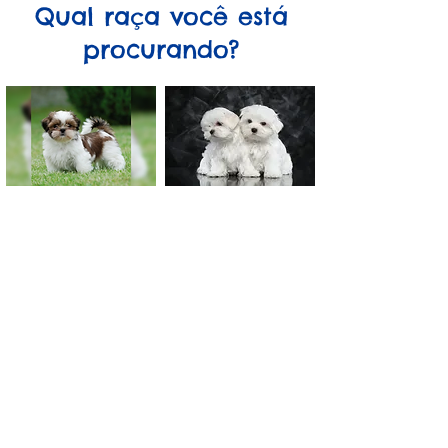
Qual raça você está
procurando?
Shih Tzu
Maltês
Lulu da
Pug
Pomerânia